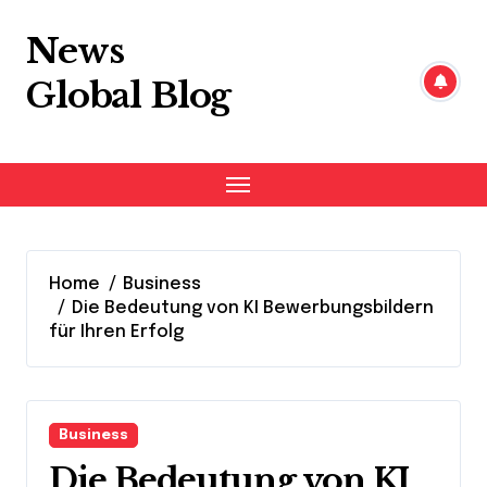
Skip
to
News
content
Global Blog
Home
Business
Die Bedeutung von KI Bewerbungsbildern
für Ihren Erfolg
Business
Die Bedeutung von KI