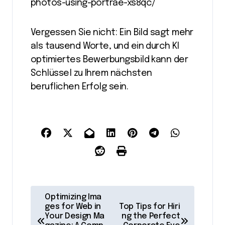
photos-using-portrae-xs8qc/
Vergessen Sie nicht: Ein Bild sagt mehr
als tausend Worte, und ein durch KI
optimiertes Bewerbungsbild kann der
Schlüssel zu Ihrem nächsten
beruflichen Erfolg sein.
P
Optimizing Ima
o
ges for Web in
Top Tips for Hiri
Your Design Ma
ng the Perfect