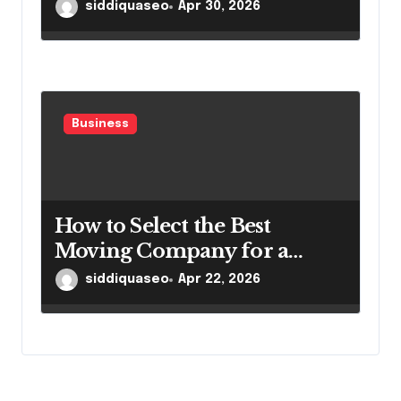
siddiquaseo
Apr 30, 2026
Business
How to Select the Best
Moving Company for a
Smooth Relocation
siddiquaseo
Apr 22, 2026