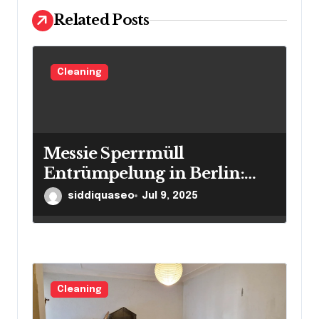
o
Related Posts
n
Cleaning
Messie Sperrmüll
Entrümpelung in Berlin:
Overcoming Clutter
siddiquaseo
Jul 9, 2025
Challenges with Ease
Cleaning