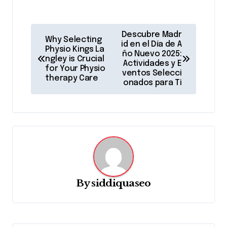
P
Descubre Madr
Why Selecting
o
id en el Día de A
Physio Kings La
ño Nuevo 2025:
ngley is Crucial
s
Actividades y E
for Your Physio
ventos Selecci
t
therapy Care
onados para Ti
n
a
v
i
g
a
By
siddiquaseo
t
i