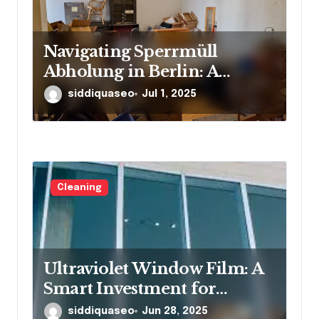
Navigating Sperrmüll
Abholung in Berlin: A
Resource for Residents
siddiquaseo
Jul 1, 2025
Cleaning
Ultraviolet Window Film: A
Smart Investment for
Protection and Comfort
siddiquaseo
Jun 28, 2025