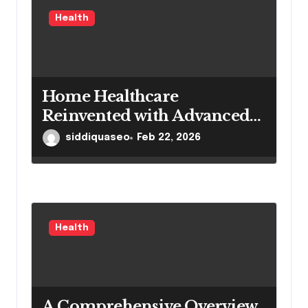
Health
Home Healthcare
Reinvented with Advanced
Portable Medical Equipment
siddiquaseo
Feb 22, 2026
Health
A Comprehensive Overview