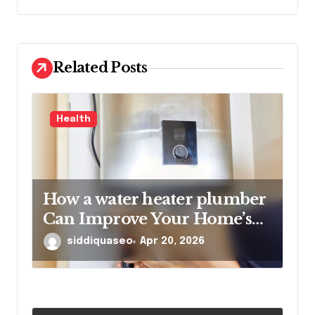
t
i
o
Related Posts
n
Health
How a water heater plumber
Can Improve Your Home’s
Hot Water Efficiency
siddiquaseo
Apr 20, 2026