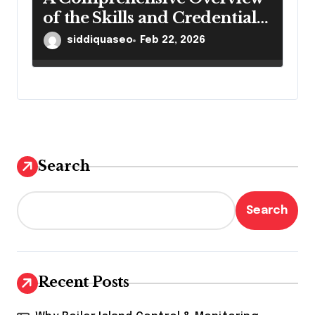
of the Skills and Credentials
of Dantu Higienistas
siddiquaseo
Feb 22, 2026
Search
Search
Recent Posts