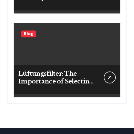
Investment Results
Blog
Lüftungsfilter: The
Importance of Selecting
the Right Filter for
Cleaner Indoor Air