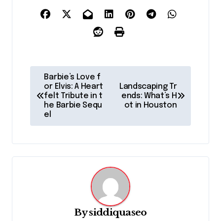
P
Barbie’s Love f
o
or Elvis: A Heart
Landscaping Tr
felt Tribute in t
ends: What’s H
s
he Barbie Sequ
ot in Houston
el
t
n
a
v
i
g
By
siddiquaseo
a