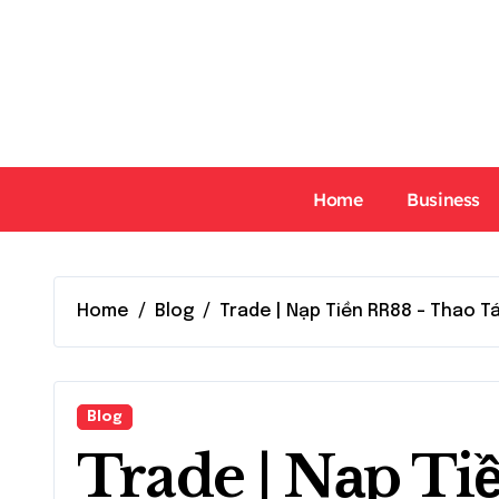
Skip
to
content
Home
Business
Home
Blog
Trade | Nạp Tiền RR88 – Thao T
Blog
Trade | Nạp Ti