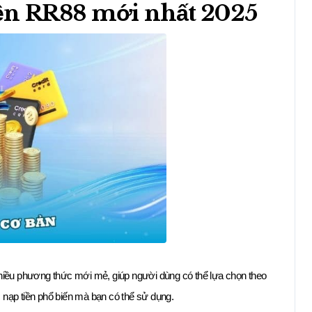
ền RR88 mới nhất 2025
nhiều phương thức mới mẻ, giúp người dùng có thể lựa chọn theo
nạp tiền phổ biến mà bạn có thể sử dụng.