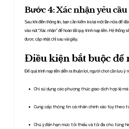
Bước 4: Xác nhận yêu cầu
Sau khi điền thông tin, bạn cần kiểm tra lại một lần nữa để 
vào nút “Xác nhận” để hoàn tất quy trình nạp tiền. Hệ thống s
được cập nhật chỉ sau vài giây.
Điều kiện bắt buộc để
Để quá trình nạp tiền diễn ra thuận lợi, người chơi cần lưu ý 
Chỉ sử dụng các phương thức giao dịch hợp lệ mà
Cung cấp thông tin cá nhân chính xác tùy theo 
Chú ý đến hạn mức tối thiểu và tối đa cho từng hì