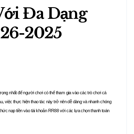
Với Đa Dạng
 26-2025
ọng nhất để người chơi có thể tham gia vào các trò chơi cá
, việc thực hiện thao tác này trở nên dễ dàng và nhanh chóng
 thức nạp tiền vào tài khoản RR88 với các lựa chọn thanh toán