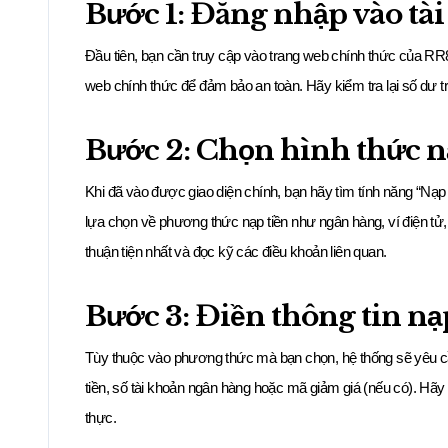
Bước 1: Đăng nhập vào tà
Đầu tiên, bạn cần truy cập vào trang web chính thức của RR8
web chính thức để đảm bảo an toàn. Hãy kiểm tra lại số dư t
Bước 2: Chọn hình thức n
Khi đã vào được giao diện chính, bạn hãy tìm tính năng “Nạp
lựa chọn về phương thức nạp tiền như ngân hàng, ví điện 
thuận tiện nhất và đọc kỹ các điều khoản liên quan.
Bước 3: Điền thông tin nạ
Tùy thuộc vào phương thức mà bạn chọn, hệ thống sẽ yêu cầu
tiền, số tài khoản ngân hàng hoặc mã giảm giá (nếu có). Hãy
thực.