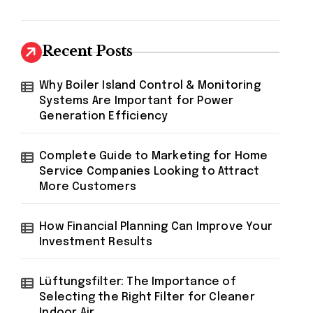
Recent Posts
Why Boiler Island Control & Monitoring
Systems Are Important for Power
Generation Efficiency
Complete Guide to Marketing for Home
Service Companies Looking to Attract
More Customers
How Financial Planning Can Improve Your
Investment Results
Lüftungsfilter: The Importance of
Selecting the Right Filter for Cleaner
Indoor Air