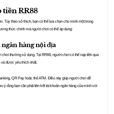
 tiền RR88
ện. Tùy theo sở thích, bạn có thể lựa chọn cho mình một trong
ương thức chính mà người chơi có thể áp dụng:
 ngân hàng nội địa
 chơi thường sử dụng. Tại RR88, người chơi có thể nạp tiền qua
 và được yêu thích nhất.
 Banking, QR Pay hoặc thẻ ATM. Điều này giúp người chơi dễ
ý rằng bạn cần phải liên kết tài khoản ngân hàng của mình với