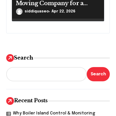
Moving Company for a
Smooth Relocation
siddiquaseo
Apr 22, 2026
Search
Search
Recent Posts
Why Boiler Island Control & Monitoring