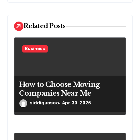
i
o
Related Posts
n
Business
How to Choose Moving
Companies Near Me
siddiquaseo
Apr 30, 2026