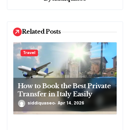
a
t
i
Related Posts
o
n
Travel
How to Book the Best Private
Transfer in Italy Easily
siddiquaseo
Apr 14, 2026