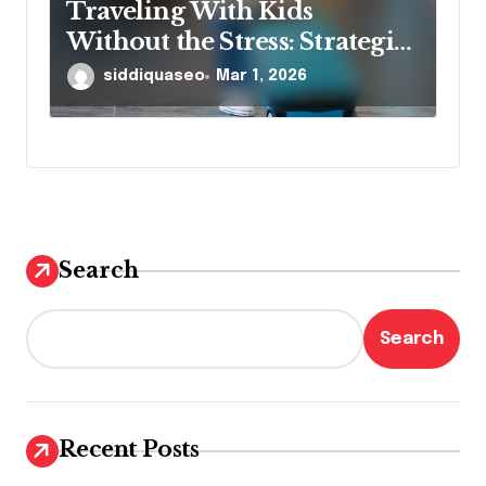
Traveling With Kids
Without the Stress: Strategies
That Really Work
siddiquaseo
Mar 1, 2026
Search
Search
Recent Posts