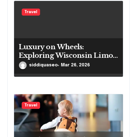
Travel
Luxury on Wheels:
Exploring Wisconsin Limo
Services
siddiquaseo
Mar 26, 2026
Travel