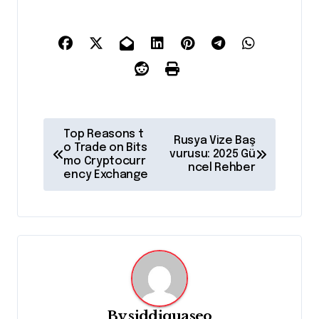
P
Top Reasons t
Rusya Vize Baş
o
o Trade on Bits
vurusu: 2025 Gü
mo Cryptocurr
ncel Rehber
s
ency Exchange
t
n
a
v
i
g
By
siddiquaseo