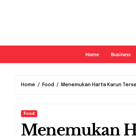
Skip
to
content
Home
Business
Home
Food
Menemukan Harta Karun Tersemb
Food
Menemukan Ha