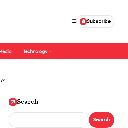
Subscribe
 Media
Technology
nya
Search
Search